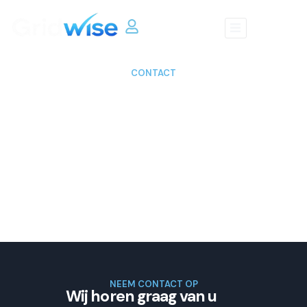
Mijn Gridwise
CONTACT
Neem contact met ons op
Plan een vrijblijvend strategiegesprek of neem direct
contact op. Wij denken graag mee over de
mogelijkheden voor uw organisatie.
NEEM CONTACT OP
Wij horen graag van u