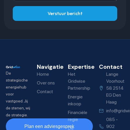
Verstuur bericht
Navigatie
Expertise
Contact
De
Home
Het
Lange
strategische
Gridwise
Voorhout
Over ons
energiehub
Partnership
58 2514
Contact
voor
EG Den
Energie
vastgoed. Jij
Haag
inkoop
de stenen, wij
info@gridwi
Financiële
de strategie.
regie
085 -
902
Plan een adviesgesprek
De