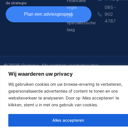
Financiële
de strategie.
regie
085 -
902
Plan een adviesgesprek
De
4787
specialistische
laag
© 2026 Gridwise. Alle rechten voorbehouden.
Ontwikkeld door ZETWEE
Privacybeleid
Disclaimer
Wij waarderen uw privacy
Wij gebruiken cookies om uw browse-ervaring te verbeteren,
gepersonaliseerde advertenties of content te tonen en ons
websiteverkeer te analyseren. Door op ‘Alles accepteren’ te
klikken, stemt u in met ons gebruik van cookies.
Alles accepteren