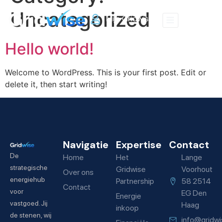
Uncategorized
Mijn Gridwise
Hello world!
Welcome to WordPress. This is your first post. Edit or
delete it, then start writing!
Navigatie
Expertise
Contact
De
Home
Het
Lange
strategische
Gridwise
Voorhout
Over ons
energiehub
Partnership
58 2514
Contact
voor
EG Den
Energie
vastgoed. Jij
Haag
inkoop
de stenen, wij
info@gridwi